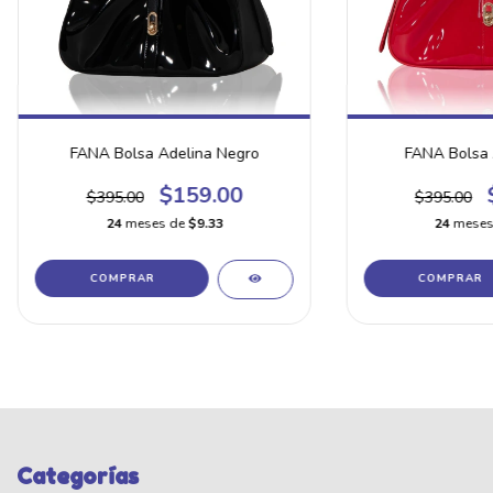
FANA Bolsa Adelina Negro
FANA Bolsa 
$159.00
$395.00
$395.00
24
meses de
$9.33
24
meses
Categorías