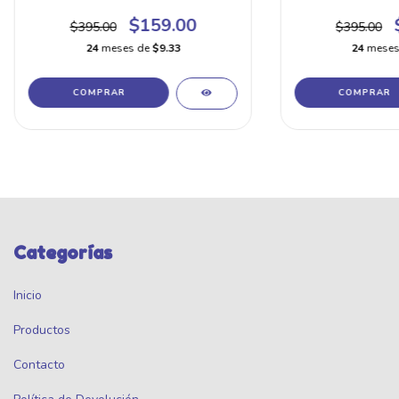
$159.00
$395.00
$395.00
24
meses de
$9.33
24
meses
Categorías
Inicio
Productos
Contacto