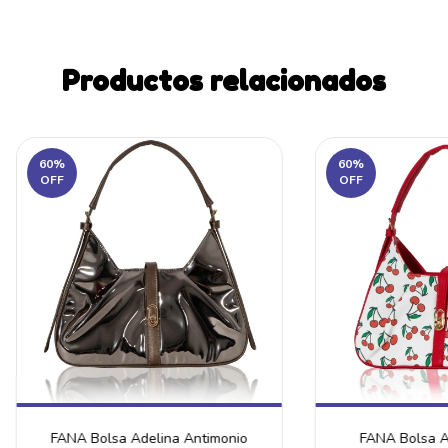
Productos relacionados
60
%
60
%
OFF
OFF
FANA Bolsa Adelina Antimonio
FANA Bolsa A