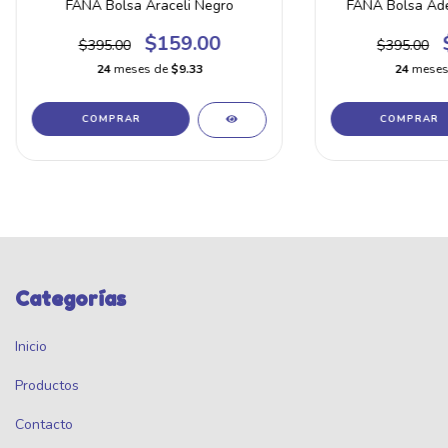
FANA Bolsa Araceli Negro
FANA Bolsa Ade
$159.00
$395.00
$395.00
24
meses de
$9.33
24
meses
Categorías
Inicio
Productos
Contacto