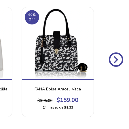
60
%
60
%
OFF
OFF
illa
FANA Bolsa Araceli Vaca
FANA Bo
$159.00
$395.00
$395
24
meses de
$9.33
24