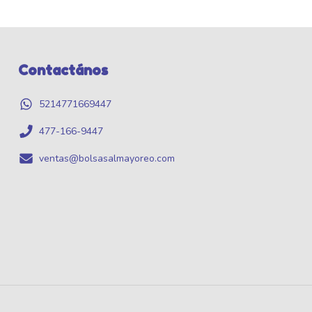
Contactános
5214771669447
477-166-9447
ventas@bolsasalmayoreo.com