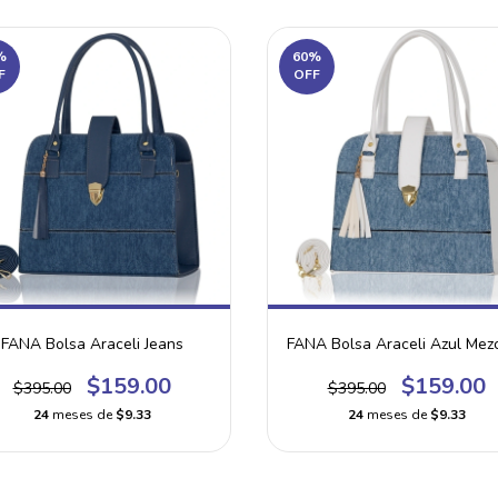
%
60
%
F
OFF
FANA Bolsa Araceli Jeans
FANA Bolsa Araceli Azul Mezcl
$159.00
$159.00
$395.00
$395.00
24
meses de
$9.33
24
meses de
$9.33