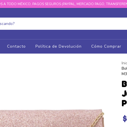
S A TODO MÉXICO, PAGOS SEGUROS (PAYPAL, MERCADO PAGO, TRANSFEREN
Contacto
Política de Devolución
Cómo Comprar
Ini
Bo
M35
B
J
P
$