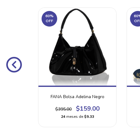
60
%
60
OFF
OF
Bugambilia
FANA Bolsa Adelina Negro
9.00
$159.00
$395.00
.33
24
meses de
$9.33