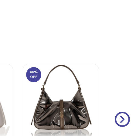
60
%
60
%
OFF
OFF