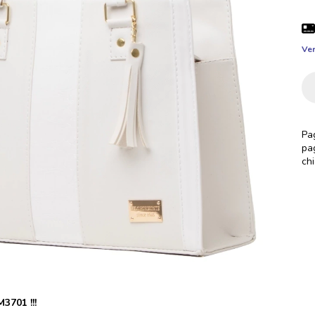
Ver
3701 !!!