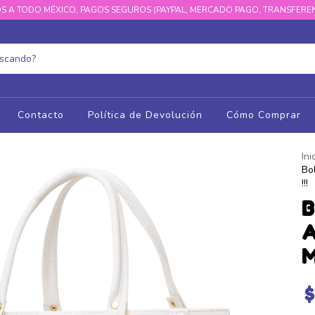
S A TODO MÉXICO, PAGOS SEGUROS (PAYPAL, MERCADO PAGO, TRANSFEREN
Contacto
Política de Devolución
Cómo Comprar
Ini
Bo
!!!
B
A
M
$