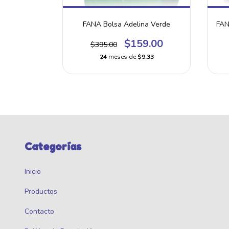
li Vaca
FANA Bolsa Adelina Verde
FAN
9.00
$159.00
$395.00
.33
24
meses de
$9.33
Categorías
Inicio
Productos
Contacto