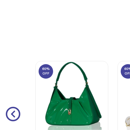
60
%
60
OFF
OF