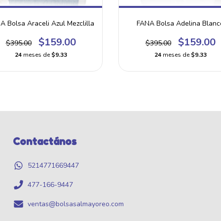
A Bolsa Araceli Azul Mezclilla
FANA Bolsa Adelina Blanc
$159.00
$159.00
$395.00
$395.00
24
meses de
$9.33
24
meses de
$9.33
Contactános
5214771669447
477-166-9447
ventas@bolsasalmayoreo.com