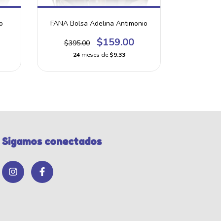
o
FANA Bolsa Adelina Antimonio
FANA Bols
$159.00
$395.00
$395
24
meses de
$9.33
24
Sigamos conectados